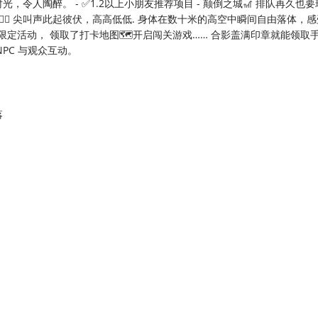
令人陶醉。 - ✅1.2以上小朋友推荐项目 - 颠倒之城🎢 排队再久也要
‍☠ 尖叫声此起彼伏，高高低低. 身体在数十米的高空中瞬间自由落体，
日限定活动， 领取了打卡地图🗺开启闯关游戏…… 合影盖满印章就能领取
NPC 与观众互动。
落