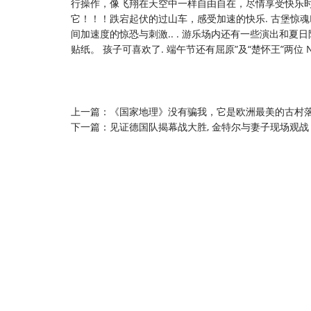
行操作，像飞翔在天空中一样自由自在，尽情享受快乐时光，
它！！！跌宕起伏的过山车，感受加速的快乐. 古堡惊魂
间加速度的惊恐与刺激.. . 游乐场内还有一些演出和夏
贴纸。 孩子可喜欢了. 端午节还有屈原”及“楚怀王”两位 
上一篇：
《国家地理》没有骗我，它是欧洲最美的古村
下一篇：
见证德国队揭幕战大胜, 金特尔与妻子现场观战