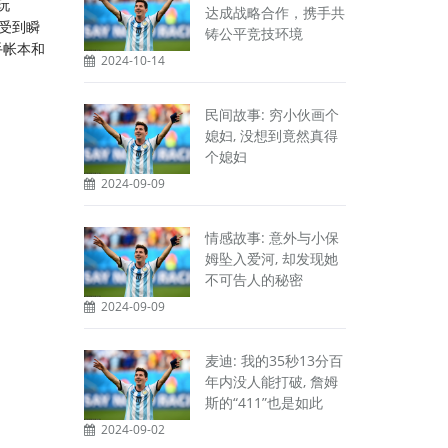
玩
达成战略合作，携手共
感受到瞬
铸公平竞技环境
手帐本和
2024-10-14
民间故事: 穷小伙画个
媳妇, 没想到竟然真得
个媳妇
2024-09-09
情感故事: 意外与小保
姆坠入爱河, 却发现她
不可告人的秘密
2024-09-09
麦迪: 我的35秒13分百
年内没人能打破, 詹姆
斯的“411”也是如此
2024-09-02