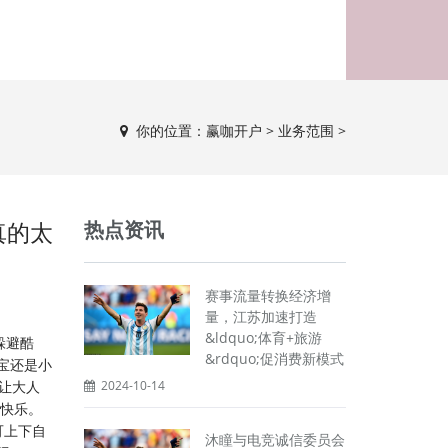
你的位置：
赢咖开户
>
业务范围
>
真的太
热点资讯
赛事流量转换经济增
量，江苏加速打造
&ldquo;体育+旅游
躲避酷
&rdquo;促消费新模式
宝还是小
，让大人
2024-10-14
验快乐。
可上下自
沐瞳与电竞诚信委员会