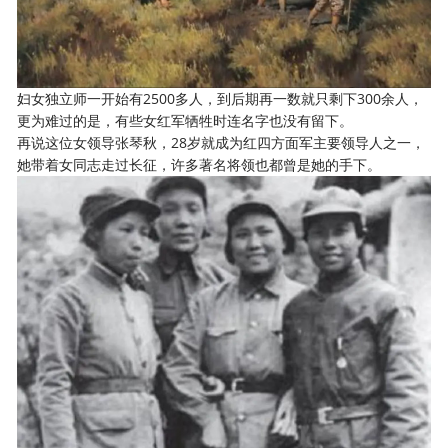
妇女独立师一开始有2500多人，到后期再一数就只剩下300余人，
更为难过的是，有些女红军牺牲时连名字也没有留下。
再说这位女领导张琴秋，28岁就成为红四方面军主要领导人之一，
她带着女同志走过长征，许多著名将领也都曾是她的手下。