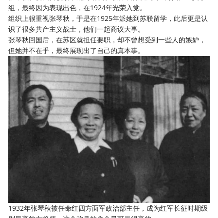
组，最终因为表现出色，在1924年光荣入党。
组织上很重视张琴秋，于是在1925年派她到苏联留学，此后更是认
识了很多共产主义战士，他们一起商议大事。
张琴秋回国后，在苏区就担任要职，却不曾想受到一些人的嫉妒，
但她并不在乎，最终展现出了自己的真本事。
1932年张琴秋被任命红四方面军政治部主任，成为红军长征时期级