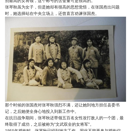
别最高的女将领，这个称号的含金量可是很高的。
张琴秋虽为女子，但是她却有很高的思想觉悟，在张国焘出问题
时，她选择站在中央立场上，还曾直言劝谏张国焘。
那个时候的张国焘对张琴秋强烈不满，还让她到地方担任县委书
记，之后她便全身心地投入到新工作中。
在抗日战争期间，张琴秋还带领五百名女性攻打敌人的一个团，最
终取得了成功，之后被称为“文武双全的女将军”。
1955年授衔时，张琴秋已经到地方工作，因此不能再参与授衔仪