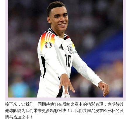
接下来，让我们一同期待他们在后续比赛中的精彩表现，也期待其
他球队能为我们带来更多精彩对决！让我们共同沉浸在欧洲杯的激
情与热血之中！