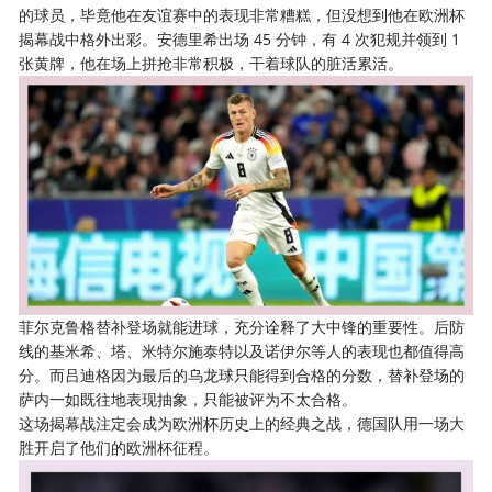
的球员，毕竟他在友谊赛中的表现非常糟糕，但没想到他在欧洲杯
揭幕战中格外出彩。安德里希出场 45 分钟，有 4 次犯规并领到 1
张黄牌，他在场上拼抢非常积极，干着球队的脏活累活。
菲尔克鲁格替补登场就能进球，充分诠释了大中锋的重要性。后防
线的基米希、塔、米特尔施泰特以及诺伊尔等人的表现也都值得高
分。而吕迪格因为最后的乌龙球只能得到合格的分数，替补登场的
萨内一如既往地表现抽象，只能被评为不太合格。
这场揭幕战注定会成为欧洲杯历史上的经典之战，德国队用一场大
胜开启了他们的欧洲杯征程。