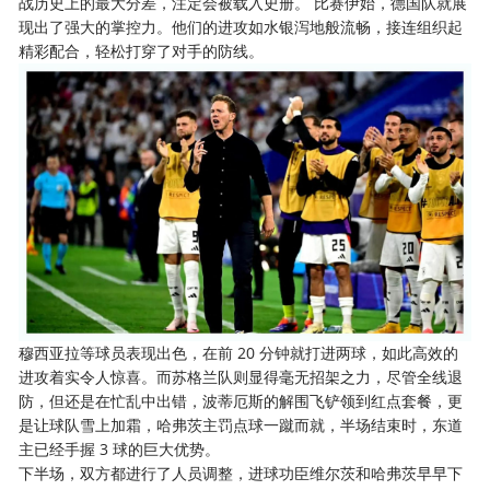
战历史上的最大分差，注定会被载入史册。 比赛伊始，德国队就展
现出了强大的掌控力。他们的进攻如水银泻地般流畅，接连组织起
精彩配合，轻松打穿了对手的防线。
穆西亚拉等球员表现出色，在前 20 分钟就打进两球，如此高效的
进攻着实令人惊喜。而苏格兰队则显得毫无招架之力，尽管全线退
防，但还是在忙乱中出错，波蒂厄斯的解围飞铲领到红点套餐，更
是让球队雪上加霜，哈弗茨主罚点球一蹴而就，半场结束时，东道
主已经手握 3 球的巨大优势。
下半场，双方都进行了人员调整，进球功臣维尔茨和哈弗茨早早下