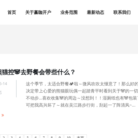
首页
关于赢咖开户
业务范围
最新动态
联系我们
熊猫控🐼去野餐会带些什么？
这个季节，太适合野餐🏕啦～微风吹吹太惬意了！那么好
6-14
决定带上心爱的熊猫眼玩偶一起踏青平时看到关于🐼的一
态
不动步…喜欢收集🐼的周边～没想到！！湿厕纸也有🐼包装
可把我高兴坏了～就在吴江路步行街，刮起一了阵清风~...